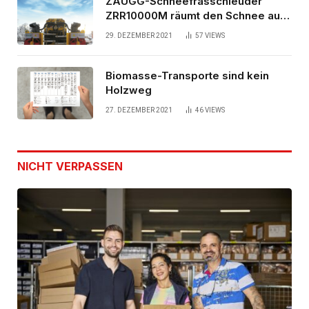
ZAUGG-Schneefrässchleuder
ZRR10000M räumt den Schnee auf
schwedischen Gleisen
29. DEZEMBER 2021
57
VIEWS
Biomasse-Transporte sind kein
Holzweg
27. DEZEMBER 2021
46
VIEWS
NICHT VERPASSEN