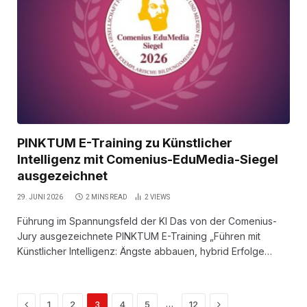
PINKTUM E-Training zu Künstlicher
Intelligenz mit Comenius-EduMedia-Siegel
ausgezeichnet
29. JUNI 2026
2 MINS READ
2
VIEWS
Führung im Spannungsfeld der KI Das von der Comenius-
Jury ausgezeichnete PINKTUM E-Training „Führen mit
Künstlicher Intelligenz: Ängste abbauen, hybrid Erfolge…
Previous
Next
…
1
2
3
4
5
12