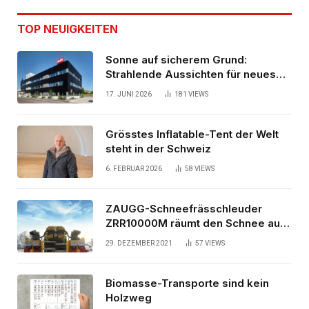
TOP NEUIGKEITEN
Sonne auf sicherem Grund:
Strahlende Aussichten für neues
Bürogebäude
17. JUNI 2026
181
VIEWS
Grösstes Inflatable-Tent der Welt
steht in der Schweiz
6. FEBRUAR 2026
58
VIEWS
ZAUGG-Schneefrässchleuder
ZRR10000M räumt den Schnee auf
schwedischen Gleisen
29. DEZEMBER 2021
57
VIEWS
Biomasse-Transporte sind kein
Holzweg