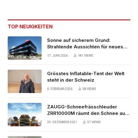
TOP NEUIGKEITEN
Sonne auf sicherem Grund:
Strahlende Aussichten für neues
Bürogebäude
17. JUNI 2026
181
VIEWS
Grösstes Inflatable-Tent der Welt
steht in der Schweiz
6. FEBRUAR 2026
58
VIEWS
ZAUGG-Schneefrässchleuder
ZRR10000M räumt den Schnee auf
schwedischen Gleisen
29. DEZEMBER 2021
57
VIEWS