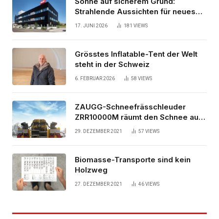
Sonne auf sicherem Grund:
Strahlende Aussichten für neues
Bürogebäude
17. JUNI 2026
181
VIEWS
Grösstes Inflatable-Tent der Welt
steht in der Schweiz
6. FEBRUAR 2026
58
VIEWS
ZAUGG-Schneefrässchleuder
ZRR10000M räumt den Schnee auf
schwedischen Gleisen
29. DEZEMBER 2021
57
VIEWS
Biomasse-Transporte sind kein
Holzweg
27. DEZEMBER 2021
46
VIEWS