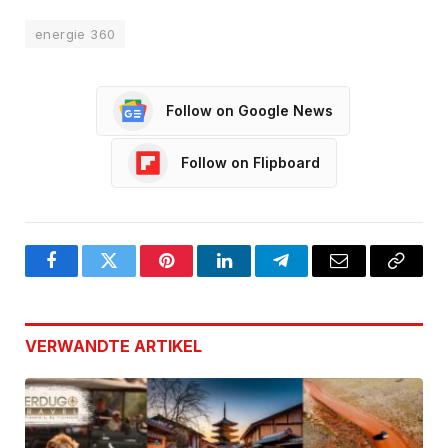
energie 360
Follow on Google News
Follow on Flipboard
Facebook
Twitter
Pinterest
LinkedIn
Telegram
Email
Copy
Link
VERWANDTE
ARTIKEL