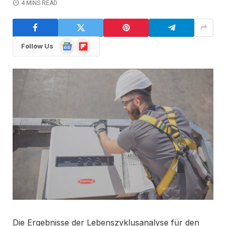
4 MINS READ
Google
Flipboard
Follow Us
News
Die Ergebnisse der Lebenszyklusanalyse für den