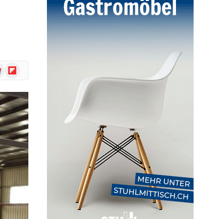
ogle
Flipboard
ws