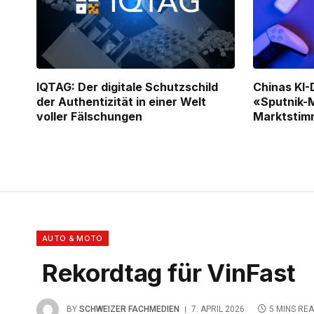
IQTAG: Der digitale Schutzschild
Chinas KI-
der Authentizität in einer Welt
«Sputnik-
voller Fälschungen
Marktsti
AUTO & MOTO
Rekordtag für VinFast
BY
SCHWEIZER FACHMEDIEN
7. APRIL 2026
5 MINS RE