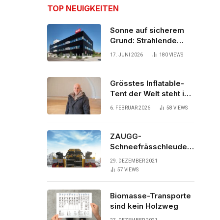
TOP NEUIGKEITEN
Sonne auf sicherem
Grund: Strahlende
Aussichten für neues
17. JUNI 2026
180
VIEWS
Bürogebäude
Grösstes Inflatable-
Tent der Welt steht in
der Schweiz
6. FEBRUAR 2026
58
VIEWS
ZAUGG-
Schneefrässchleuder
ZRR10000M räumt den
29. DEZEMBER 2021
Schnee auf
57
VIEWS
schwedischen Gleisen
Biomasse-Transporte
sind kein Holzweg