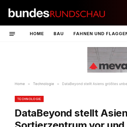
HOME
BAU
FAHNEN UND FLAGGE
Home
»
Technologie
»
DataBeyond stellt Asiens größtes unbe
TECHNOLOGIE
DataBeyond stellt Asie
Sortierzentrum vor und