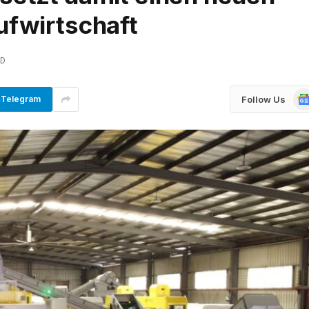
ufwirtschaft
AD
Go
Follow Us
Telegram
Ne