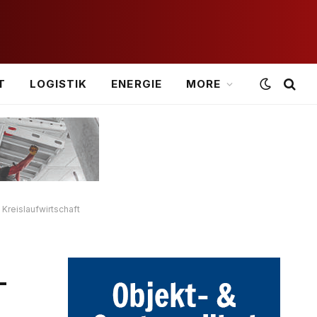
T
LOGISTIK
ENERGIE
MORE
Kreislaufwirtschaft
-