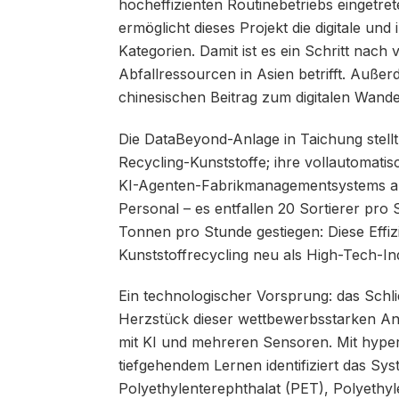
hocheffizienten Routinebetriebs eingetrete
ermöglicht dieses Projekt die digitale und 
Kategorien. Damit ist es ein Schritt nach
Abfallressourcen in Asien betrifft. Außer
chinesischen Beitrag zum digitalen Wandel
Die DataBeyond-Anlage in Taichung stell
Recycling-Kunststoffe; ihre vollautomatis
KI-Agenten-Fabrikmanagementsystems arb
Personal – es entfallen 20 Sortierer pro 
Tonnen pro Stunde gestiegen: Diese Effi
Kunststoffrecycling neu als High-Tech-In
Ein technologischer Vorsprung: das Schli
Herzstück dieser wettbewerbsstarken Anl
mit KI und mehreren Sensoren. Mit hype
tiefgehendem Lernen identifiziert das Sy
Polyethylenterephthalat (PET), Polyethyl