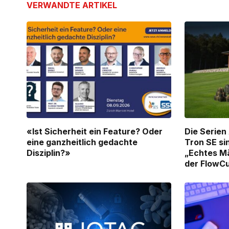
VERWANDTE
ARTIKEL
«Ist Sicherheit ein Feature? Oder
Die Serie
eine ganzheitlich gedachte
Tron SE sin
Disziplin?»
„Echtes Mä
der FlowC