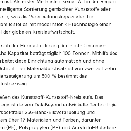
n ist. Als erster Meilenstein seiner Art in der Region
intelligente Sortierung gemischter Kunststoffe aller
 vorn, was die Verarbeitungskapazitäten für
dem leistet es mit modernster KI-Technologie einen
 der globalen Kreislaufwirtschaft.
t sich der Herausforderung der Post-Consumer-
che Kapazität beträgt täglich 100 Tonnen. Mithilfe des
eitet diese Einrichtung automatisch und ohne
Schicht. Der Materialdurchsatz ist von zwei auf zehn
zienzsteigerung um 500 % bestimmt das
dustriezweig.
eßen des Kunststoff-Kunststoff-Kreislaufs. Das
age ist die von DataBeyond entwickelte Technologie
rspektraler 256-Band-Bildverarbeitung und
stem über 17 Materialien und Farben, darunter
en (PE), Polypropylen (PP) und Acrylnitril-Butadien-