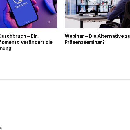
Durchbruch – Ein
Webinar – Die Alternative z
Moment» verändert die
Präsenzseminar?
mmung
AD