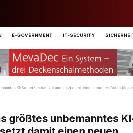
N
E-GOVERNMENT
IT-SECURITY
SICHERHEI
manntes KI-Sortierzentrum vor und setzt damit einen neuen Maßstab für die 
ns größtes unbemanntes KI
 setzt damit einen neuen