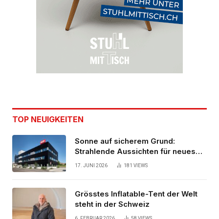
TOP NEUIGKEITEN
Sonne auf sicherem Grund:
Strahlende Aussichten für neues
Bürogebäude
17. JUNI 2026
181
VIEWS
Grösstes Inflatable-Tent der Welt
steht in der Schweiz
6. FEBRUAR 2026
58
VIEWS