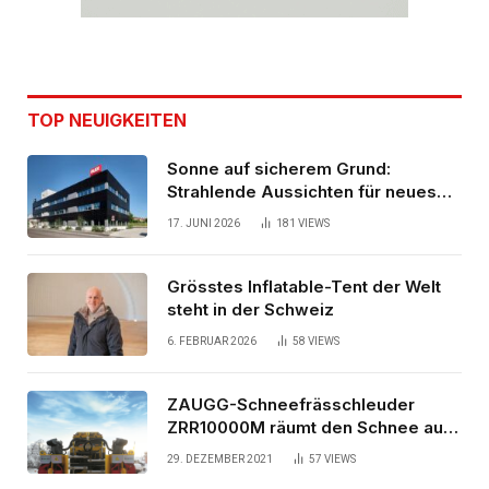
TOP NEUIGKEITEN
Sonne auf sicherem Grund:
Strahlende Aussichten für neues
Bürogebäude
17. JUNI 2026
181
VIEWS
Grösstes Inflatable-Tent der Welt
steht in der Schweiz
6. FEBRUAR 2026
58
VIEWS
ZAUGG-Schneefrässchleuder
ZRR10000M räumt den Schnee auf
schwedischen Gleisen
29. DEZEMBER 2021
57
VIEWS