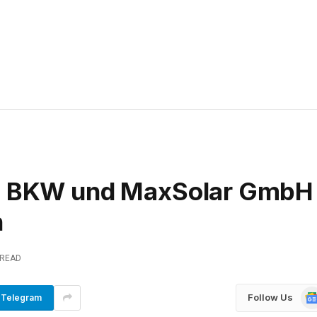
k: BKW und MaxSolar GmbH
n
 READ
Go
Follow Us
Telegram
Ne