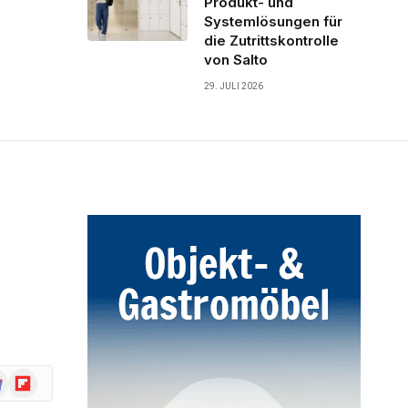
Produkt- und
Systemlösungen für
die Zutrittskontrolle
von Salto
29. JULI 2026
ogle
Flipboard
ws