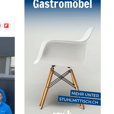
ogle
Flipboard
ws