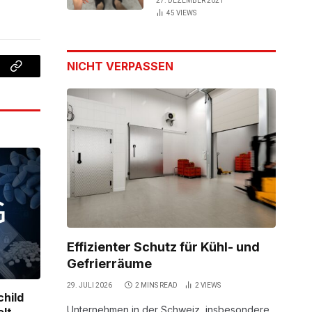
27. DEZEMBER 2021
45
VIEWS
NICHT VERPASSEN
Copy
Link
Effizienter Schutz für Kühl- und
Gefrierräume
29. JULI 2026
2 MINS READ
2
VIEWS
child
Unternehmen in der Schweiz, insbesondere