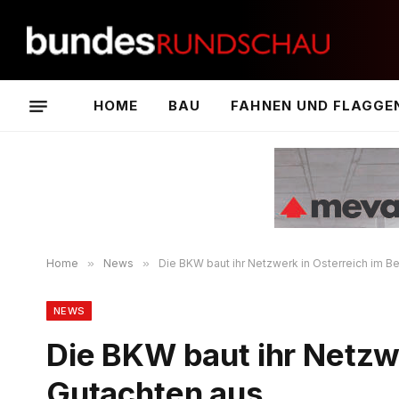
HOME
BAU
FAHNEN UND FLAGGE
Home
»
News
»
Die BKW baut ihr Netzwerk in Österreich im B
NEWS
Die BKW baut ihr Netzwe
Gutachten aus