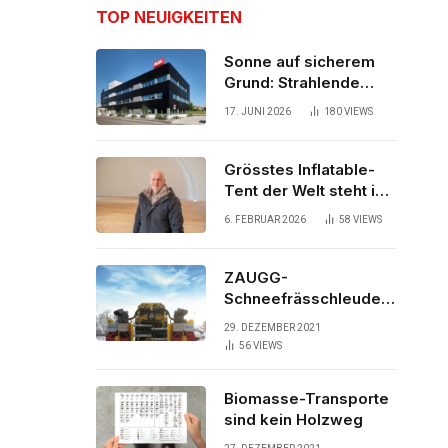
TOP NEUIGKEITEN
Sonne auf sicherem
Grund: Strahlende
Aussichten für neues
17. JUNI 2026
180
VIEWS
Bürogebäude
Grösstes Inflatable-
Tent der Welt steht in
der Schweiz
6. FEBRUAR 2026
58
VIEWS
ZAUGG-
Schneefrässchleuder
ZRR10000M räumt den
29. DEZEMBER 2021
Schnee auf
56
VIEWS
schwedischen Gleisen
Biomasse-Transporte
sind kein Holzweg