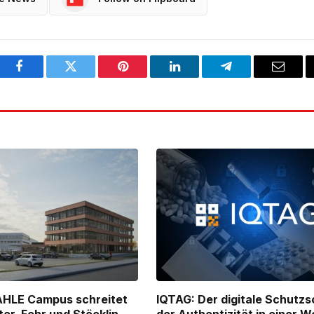
Facebook
Twitter
Pinterest
LinkedIn
Telegram
Email
AHLE Campus schreitet
IQTAG: Der digitale Schutzs