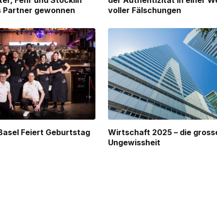
ter, Fehr und Stöcklin
der Authentizität in einer W
ls Partner gewonnen
voller Fälschungen
Basel Feiert Geburtstag
Wirtschaft 2025 – die gross
Ungewissheit