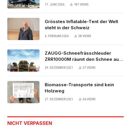
Bürogebäude
17. JUNI 2026
181
VIEWS
Grösstes Inflatable-Tent der Welt
steht in der Schweiz
6. FEBRUAR 2026
58
VIEWS
ZAUGG-Schneefrässchleuder
ZRR10000M räumt den Schnee auf
schwedischen Gleisen
29. DEZEMBER 2021
57
VIEWS
Biomasse-Transporte sind kein
Holzweg
27. DEZEMBER 2021
46
VIEWS
NICHT VERPASSEN