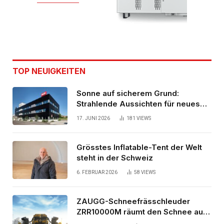
TOP NEUIGKEITEN
Sonne auf sicherem Grund:
Strahlende Aussichten für neues
Bürogebäude
17. JUNI 2026
181
VIEWS
Grösstes Inflatable-Tent der Welt
steht in der Schweiz
6. FEBRUAR 2026
58
VIEWS
ZAUGG-Schneefrässchleuder
ZRR10000M räumt den Schnee auf
schwedischen Gleisen