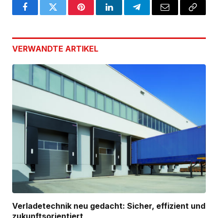
Facebook
Twitter
Pinterest
LinkedIn
Telegram
Email
Copy
Link
VERWANDTE
ARTIKEL
Verladetechnik neu gedacht: Sicher, effizient und
zukunftsorientiert