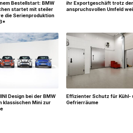
nem Bestellstart: BMW
ihr Exportgeschäft trotz de
en startet mit steiler
anspruchsvollen Umfeld wei
e die Serienproduktion
3*
INI Design bei der BMW
Effizienter Schutz für Kühl-
 klassischen Mini zur
Gefrierräume
ne