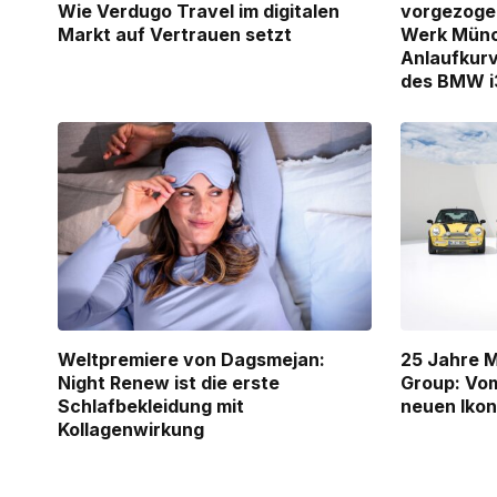
Wie Verdugo Travel im digitalen
vorgezoge
Markt auf Vertrauen setzt
Werk Münch
Anlaufkurv
des BMW i
Weltpremiere von Dagsmejan:
25 Jahre M
Night Renew ist die erste
Group: Vom
Schlafbekleidung mit
neuen Iko
Kollagenwirkung