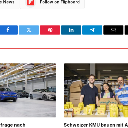
le News
Follow on Flipboard
Facebook
Twitter
Pinterest
LinkedIn
Telegram
Email
frage nach
Schweizer KMU bauen mit 