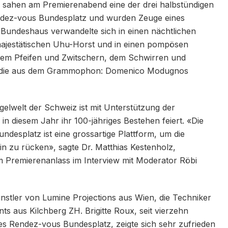
sahen am Premierenabend eine der drei halbstündigen
ndez-vous Bundesplatz und wurden Zeuge eines
Bundeshaus verwandelte sich in einen nächtlichen
majestätischen Uhu-Horst und in einen pompösen
 dem Pfeifen und Zwitschern, dem Schwirren und
melodie aus dem Grammophon: Domenico Modugnos
elwelt der Schweiz ist mit Unterstützung der
 diesem Jahr ihr 100-jähriges Bestehen feiert. «Die
esplatz ist eine grossartige Plattform, um die
n zu rücken», sagte Dr. Matthias Kestenholz,
am Premierenanlass im Interview mit Moderator Röbi
ünstler von Lumine Projections aus Wien, die Techniker
ts aus Kilchberg ZH. Brigitte Roux, seit vierzehn
es Rendez-vous Bundesplatz, zeigte sich sehr zufrieden