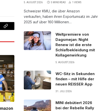
5. AUGUST 2026
5 MINS READ
1
VIEWS
Schweizer KMU, die über Amazon
verkaufen, haben ihren Exportumsatz im Jahr
2025 auf über 160 Millionen…
Copy
Weltpremiere von
Link
Dagsmejan: Night
Renew ist die erste
Schlafbekleidung mit
Kollagenwirkung
5. AUGUST 2026
WC-Sitz in Sekunden
finden – mit Hilfe der
neuen REISSER App
31. JULI 2026
MINI debütiert 2026
bei der Rebelle Rally
Amazon