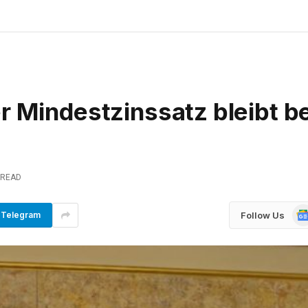
r Mindestzinssatz bleibt be
 READ
Go
Follow Us
Telegram
Ne