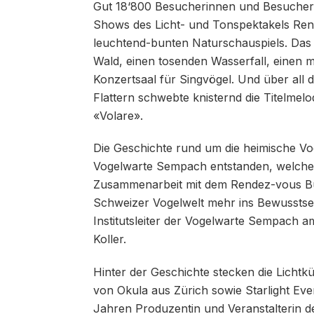
Gut 18‘800 Besucherinnen und Besucher 
Shows des Licht- und Tonspektakels Re
leuchtend-bunten Naturschauspiels. Das 
Wald, einen tosenden Wasserfall, einen 
Konzertsaal für Singvögel. Und über all
Flattern schwebte knisternd die Titel
«Volare».
Die Geschichte rund um die heimische Vog
Vogelwarte Sempach entstanden, welche in
Zusammenarbeit mit dem Rendez-vous Bund
Schweizer Vogelwelt mehr ins Bewusstsei
Institutsleiter der Vogelwarte Sempach 
Koller.
Hinter der Geschichte stecken die Lichtk
von Okula aus Zürich sowie Starlight Even
Jahren Produzentin und Veranstalterin d