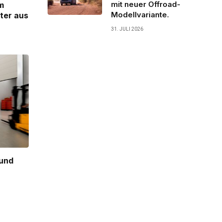
mit neuer Offroad-
m
Modellvariante.
ter aus
31. JULI 2026
 und