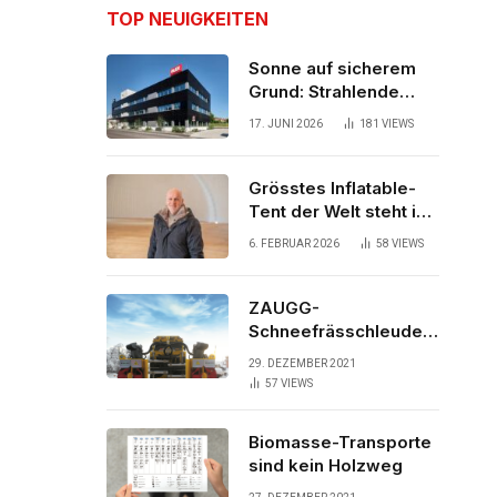
TOP NEUIGKEITEN
Sonne auf sicherem
Grund: Strahlende
Aussichten für neues
17. JUNI 2026
181
VIEWS
Bürogebäude
Grösstes Inflatable-
Tent der Welt steht in
der Schweiz
6. FEBRUAR 2026
58
VIEWS
ZAUGG-
Schneefrässchleuder
ZRR10000M räumt den
29. DEZEMBER 2021
Schnee auf
57
VIEWS
schwedischen Gleisen
Biomasse-Transporte
sind kein Holzweg