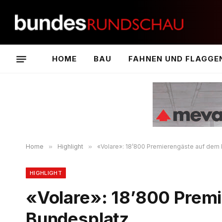
HOME
BAU
FAHNEN UND FLAGGE
Home
»
Highlight
»
«Volare»: 18’800 Premierengäste auf dem
HIGHLIGHT
«Volare»: 18’800 Prem
Bundesplatz