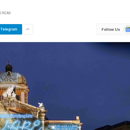
S READ
Go
Follow Us
Telegram
Ne