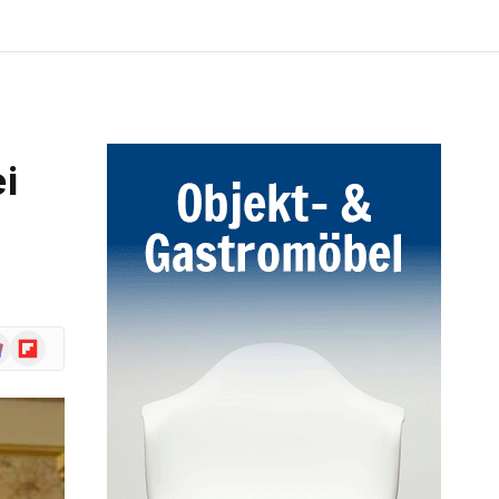
i
ogle
Flipboard
ws