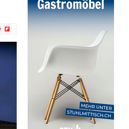
ogle
Flipboard
ws