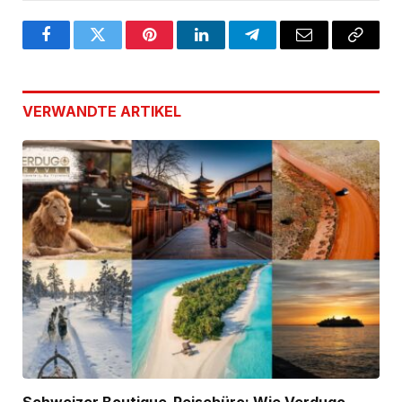
Facebook
Twitter
Pinterest
LinkedIn
Telegram
Email
Copy
Link
VERWANDTE
ARTIKEL
Schweizer Boutique-Reisebüro: Wie Verdugo