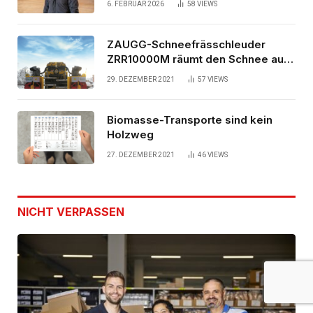
6. FEBRUAR 2026
58
VIEWS
ZAUGG-Schneefrässchleuder
ZRR10000M räumt den Schnee auf
schwedischen Gleisen
29. DEZEMBER 2021
57
VIEWS
Biomasse-Transporte sind kein
Holzweg
27. DEZEMBER 2021
46
VIEWS
NICHT VERPASSEN