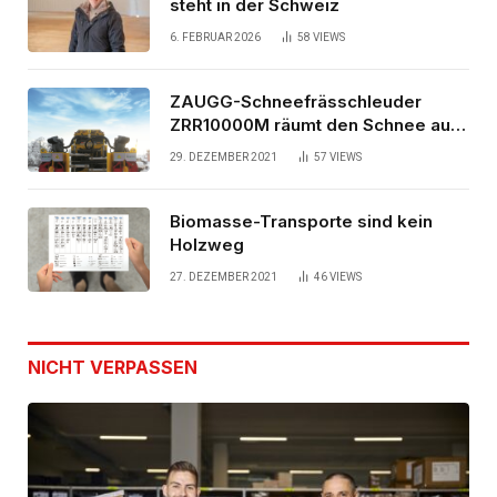
steht in der Schweiz
6. FEBRUAR 2026
58
VIEWS
ZAUGG-Schneefrässchleuder
ZRR10000M räumt den Schnee auf
schwedischen Gleisen
29. DEZEMBER 2021
57
VIEWS
Biomasse-Transporte sind kein
Holzweg
27. DEZEMBER 2021
46
VIEWS
NICHT VERPASSEN