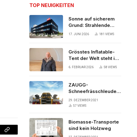
TOP NEUIGKEITEN
Sonne auf sicherem
Grund: Strahlende
Aussichten für neues
17. JUNI 2026
181
VIEWS
Bürogebäude
Grösstes Inflatable-
Tent der Welt steht in
der Schweiz
6. FEBRUAR 2026
58
VIEWS
ZAUGG-
Schneefrässchleuder
ZRR10000M räumt den
29. DEZEMBER 2021
Schnee auf
57
VIEWS
schwedischen Gleisen
Biomasse-Transporte
sind kein Holzweg
Copy