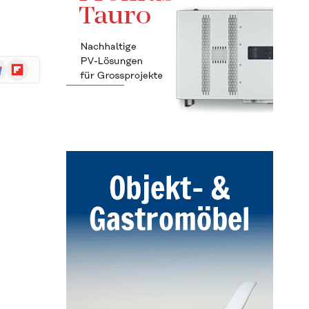
ogle
Flipboard
ws