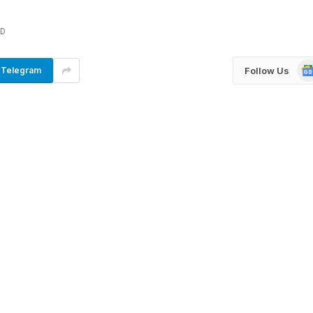
AD
Go
Follow Us
Telegram
Ne