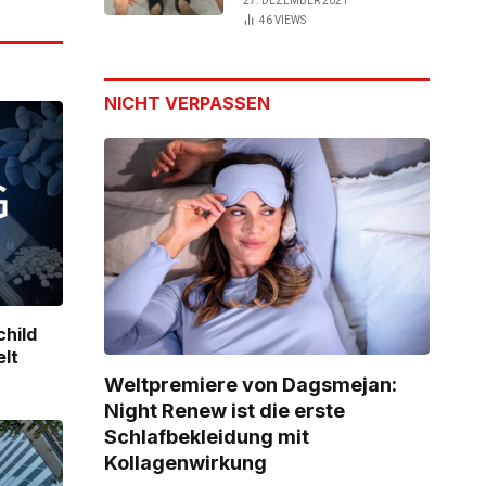
27. DEZEMBER 2021
46
VIEWS
Link
NICHT VERPASSEN
child
elt
Weltpremiere von Dagsmejan:
Night Renew ist die erste
Schlafbekleidung mit
Kollagenwirkung