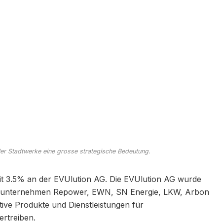
aller Stadtwerke eine grosse strategische Bedeutung.
 mit 3.5% an der EVUlution AG. Die EVUlution AG wurde
ieunternehmen Repower, EWN, SN Energie, LKW, Arbon
ive Produkte und Dienstleistungen für
ertreiben.