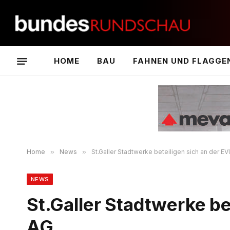
HOME
BAU
FAHNEN UND FLAGGE
Home
»
News
»
St.Galler Stadtwerke beteiligen sich an der EV
NEWS
St.Galler Stadtwerke be
AG