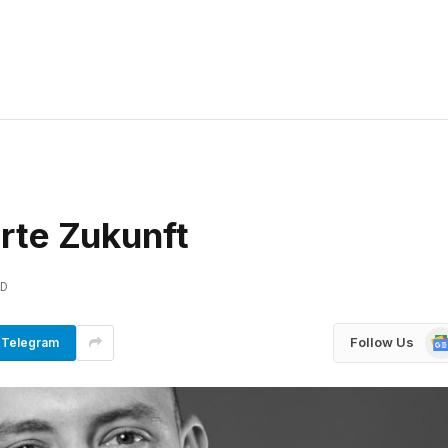
rte Zukunft
AD
Go
Follow Us
Telegram
Ne