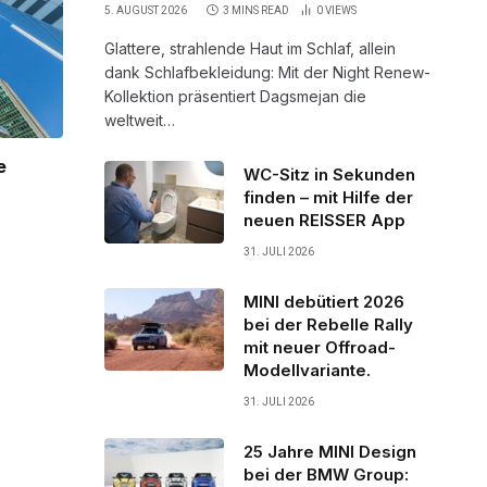
5. AUGUST 2026
3 MINS READ
0
VIEWS
Glattere, strahlende Haut im Schlaf, allein
dank Schlafbekleidung: Mit der Night Renew-
Kollektion präsentiert Dagsmejan die
weltweit…
e
WC-Sitz in Sekunden
finden – mit Hilfe der
neuen REISSER App
31. JULI 2026
MINI debütiert 2026
bei der Rebelle Rally
mit neuer Offroad-
Modellvariante.
31. JULI 2026
25 Jahre MINI Design
bei der BMW Group: