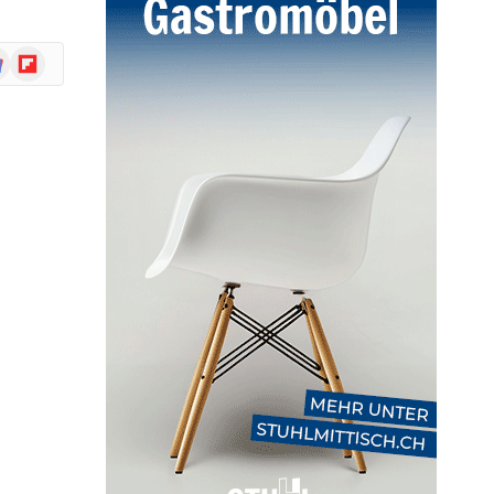
ogle
Flipboard
ws