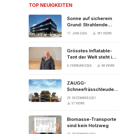
TOP NEUIGKEITEN
Sonne auf sicherem
Grund: Strahlende
Aussichten für neues
17. JUNI 2026
181
VIEWS
Bürogebäude
Grösstes Inflatable-
Tent der Welt steht in
der Schweiz
6. FEBRUAR 2026
58
VIEWS
ZAUGG-
Schneefrässchleuder
ZRR10000M räumt den
29. DEZEMBER 2021
Schnee auf
57
VIEWS
schwedischen Gleisen
Biomasse-Transporte
sind kein Holzweg