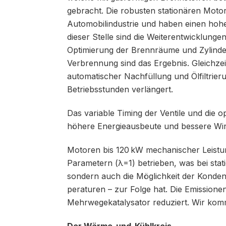
gebracht. Die robusten stationären Moto
Automobilindustrie und haben einen hohen
dieser Stelle sind die Weiterentwicklung
Optimierung der Brennräume und Zylinde
Verbrennung sind das Ergebnis. Gleichzeit
automatischer Nachfüllung und Ölfiltrier
Betriebsstunden verlängert.
Das variable Timing der Ventile und die 
höhere Energieausbeute und bessere Wi
Motoren bis 120 kW mechanischer Leistun
Parametern (λ=1) betrieben, was bei sta
sondern auch die Möglichkeit der Konden
peraturen – zur Folge hat. Die Emission
Mehrwegekatalysator reduziert. Wir ko
Der Wärme-und-Kühlkreis