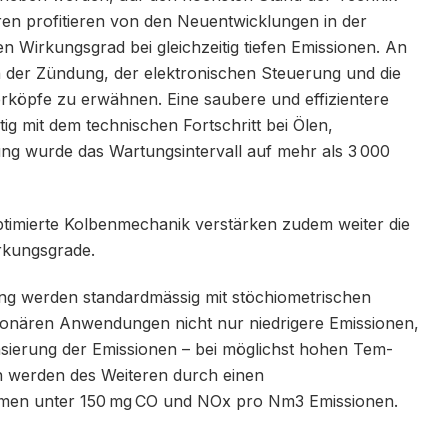
ren profitieren von den Neuentwicklungen in der
 Wirkungsgrad bei gleichzeitig tiefen Emissionen. An
en der Zündung, der elektronischen Steuerung und die
rköpfe zu erwähnen. Eine saubere und effizientere
ig mit dem technischen Fortschritt bei Ölen,
ung wurde das Wartungsintervall auf mehr als 3 000
optimierte Kolbenmechanik verstärken zudem weiter die
rkungsgrade.
g werden standardmässig mit stöchio­metrischen
tionären Anwendungen nicht nur niedrigere Emissionen,
sierung der Emissionen – bei möglichst hohen Tem­
en werden des Weiteren durch einen
mmen unter 150 mg CO und NOx pro Nm3 Emissionen.