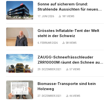
Sonne auf sicherem Grund:
Strahlende Aussichten für neues
Bürogebäude
17. JUNI 2026
181
VIEWS
Grösstes Inflatable-Tent der Welt
steht in der Schweiz
6. FEBRUAR 2026
58
VIEWS
ZAUGG-Schneefrässchleuder
ZRR10000M räumt den Schnee auf
schwedischen Gleisen
29. DEZEMBER 2021
57
VIEWS
Biomasse-Transporte sind kein
Holzweg
27. DEZEMBER 2021
46
VIEWS