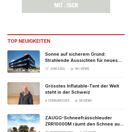
TOP NEUIGKEITEN
Sonne auf sicherem Grund:
Strahlende Aussichten für neues
Bürogebäude
17. JUNI 2026
181
VIEWS
Grösstes Inflatable-Tent der Welt
steht in der Schweiz
6. FEBRUAR 2026
58
VIEWS
ZAUGG-Schneefrässchleuder
ZRR10000M räumt den Schnee auf
schwedischen Gleisen