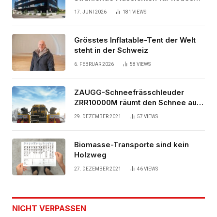
Bürogebäude
17. JUNI 2026
181
VIEWS
Grösstes Inflatable-Tent der Welt
steht in der Schweiz
6. FEBRUAR 2026
58
VIEWS
ZAUGG-Schneefrässchleuder
ZRR10000M räumt den Schnee auf
schwedischen Gleisen
29. DEZEMBER 2021
57
VIEWS
Biomasse-Transporte sind kein
Holzweg
27. DEZEMBER 2021
46
VIEWS
NICHT VERPASSEN