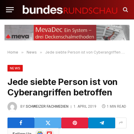
Home
»
News
»
Jede siebte Person ist von Cyberangriffen betroffen
NEWS
Jede siebte Person ist von
Cyberangriffen betroffen
BY
SCHWEIZER FACHMEDIEN
1. APRIL 2019
1 MIN READ
Google
Flipboard
Follow Us