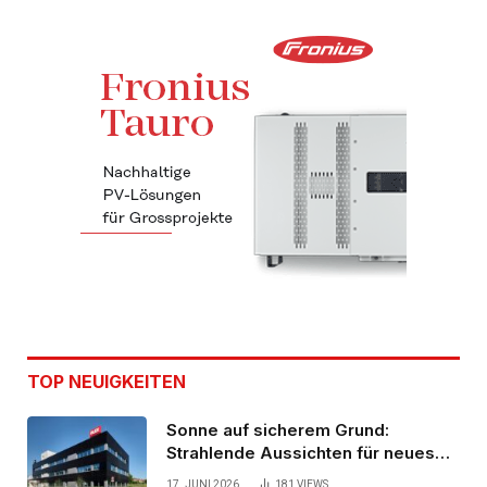
TOP NEUIGKEITEN
Sonne auf sicherem Grund:
Strahlende Aussichten für neues
Bürogebäude
17. JUNI 2026
181
VIEWS