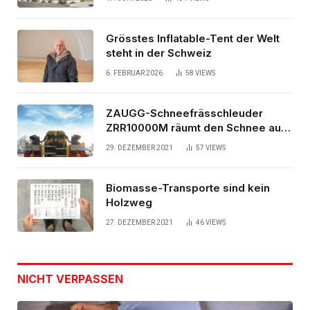
Grösstes Inflatable-Tent der Welt
steht in der Schweiz
6. FEBRUAR 2026
58
VIEWS
ZAUGG-Schneefrässchleuder
ZRR10000M räumt den Schnee auf
schwedischen Gleisen
29. DEZEMBER 2021
57
VIEWS
Biomasse-Transporte sind kein
Holzweg
27. DEZEMBER 2021
46
VIEWS
NICHT VERPASSEN