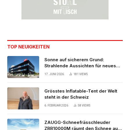
TOP NEUIGKEITEN
Sonne auf sicherem Grund:
Strahlende Aussichten für neues
Bürogebäude
17. JUNI 2026
181
VIEWS
Grösstes Inflatable-Tent der Welt
steht in der Schweiz
6. FEBRUAR 2026
58
VIEWS
ZAUGG-Schneefrässchleuder
ZRR10000M räumt den Schnee auf