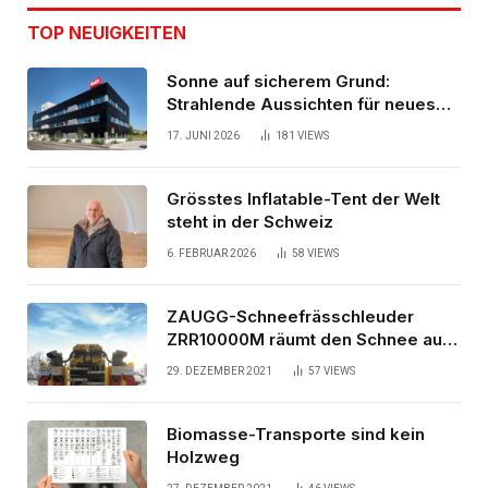
TOP NEUIGKEITEN
Sonne auf sicherem Grund:
Strahlende Aussichten für neues
Bürogebäude
17. JUNI 2026
181
VIEWS
Grösstes Inflatable-Tent der Welt
steht in der Schweiz
6. FEBRUAR 2026
58
VIEWS
ZAUGG-Schneefrässchleuder
ZRR10000M räumt den Schnee auf
schwedischen Gleisen
29. DEZEMBER 2021
57
VIEWS
Biomasse-Transporte sind kein
Holzweg