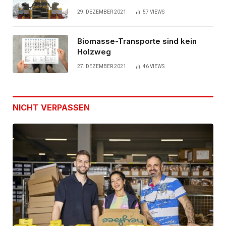
schwedischen Gleisen
29. DEZEMBER 2021
57
VIEWS
Biomasse-Transporte sind kein
Holzweg
27. DEZEMBER 2021
46
VIEWS
NICHT VERPASSEN