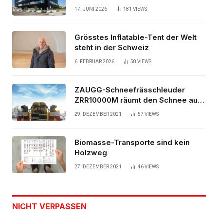
Bürogebäude
17. JUNI 2026
181
VIEWS
Grösstes Inflatable-Tent der Welt
steht in der Schweiz
6. FEBRUAR 2026
58
VIEWS
ZAUGG-Schneefrässchleuder
ZRR10000M räumt den Schnee auf
schwedischen Gleisen
29. DEZEMBER 2021
57
VIEWS
Biomasse-Transporte sind kein
Holzweg
27. DEZEMBER 2021
46
VIEWS
NICHT VERPASSEN