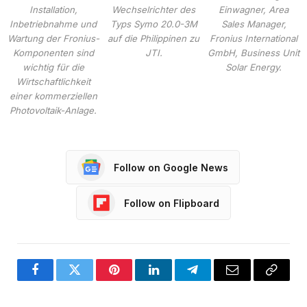
Installation,
Wechselrichter des
Einwagner, Area
Inbetriebnahme und
Typs Symo 20.0-3M
Sales Manager,
Wartung der Fronius-
auf die Philippinen zu
Fronius International
Komponenten sind
JTI.
GmbH, Business Unit
wichtig für die
Solar Energy.
Wirtschaftlichkeit
einer kommerziellen
Photovoltaik-Anlage.
Follow on Google News
Follow on Flipboard
Facebook
Twitter
Pinterest
LinkedIn
Telegram
Email
Copy
Link