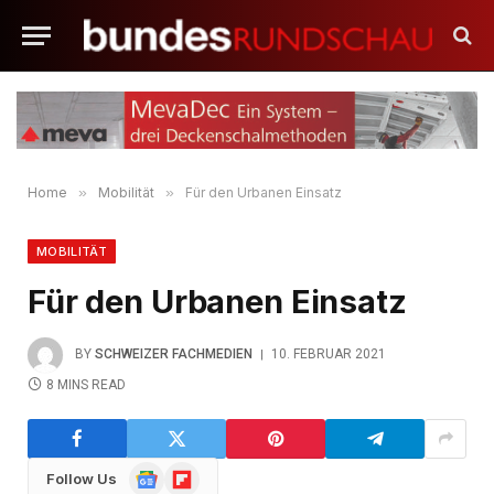
Home
»
Mobilität
»
Für den Urbanen Einsatz
MOBILITÄT
Für den Urbanen Einsatz
BY
SCHWEIZER FACHMEDIEN
10. FEBRUAR 2021
8 MINS READ
Google
Flipboard
Follow Us