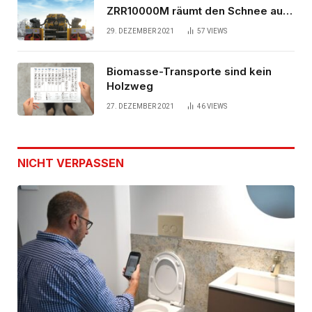
ZRR10000M räumt den Schnee auf
schwedischen Gleisen
29. DEZEMBER 2021
57
VIEWS
Biomasse-Transporte sind kein
Holzweg
27. DEZEMBER 2021
46
VIEWS
NICHT VERPASSEN