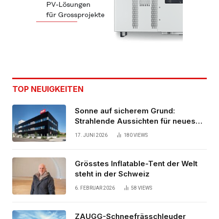
TOP NEUIGKEITEN
Sonne auf sicherem Grund:
Strahlende Aussichten für neues
Bürogebäude
17. JUNI 2026
180
VIEWS
Grösstes Inflatable-Tent der Welt
steht in der Schweiz
6. FEBRUAR 2026
58
VIEWS
ZAUGG-Schneefrässchleuder