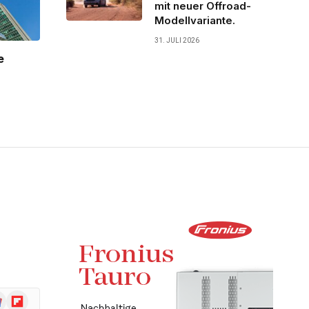
mit neuer Offroad-
Modellvariante.
31. JULI 2026
e
ogle
Flipboard