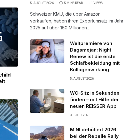
5. AUGUST 2026
5 MINS READ
1
VIEWS
Schweizer KMU, die über Amazon
verkaufen, haben ihren Exportumsatz im Jahr
2025 auf über 160 Millionen…
Weltpremiere von
Dagsmejan: Night
Renew ist die erste
Schlafbekleidung mit
Kollagenwirkung
child
5. AUGUST 2026
elt
WC-Sitz in Sekunden
finden – mit Hilfe der
neuen REISSER App
31. JULI 2026
MINI debütiert 2026
bei der Rebelle Rally