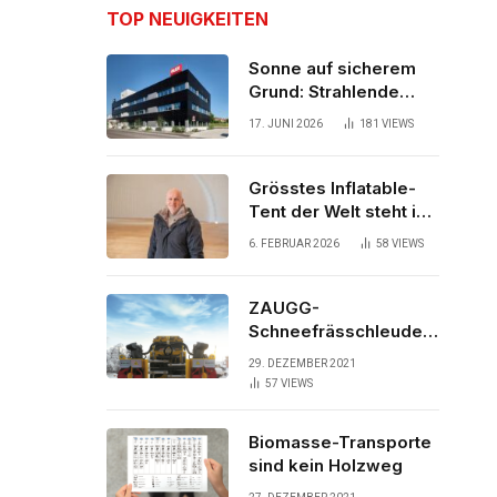
TOP NEUIGKEITEN
Sonne auf sicherem
Grund: Strahlende
Aussichten für neues
17. JUNI 2026
181
VIEWS
Bürogebäude
Grösstes Inflatable-
Tent der Welt steht in
der Schweiz
6. FEBRUAR 2026
58
VIEWS
ZAUGG-
Schneefrässchleuder
ZRR10000M räumt den
29. DEZEMBER 2021
Schnee auf
57
VIEWS
schwedischen Gleisen
Biomasse-Transporte
sind kein Holzweg