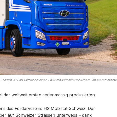
F. Murpf AG ab Mittwoch einen LKW mit klimafreundlichem Wasserstoffantri
l der weltweit ersten serienmässig produzierten
ern des Fördervereins H2 Mobilität Schweiz. Der
mber auf Schweizer Strassen unterwegs – dank