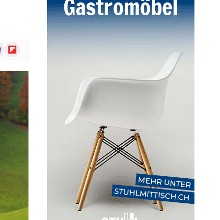
ogle
Flipboard
ws