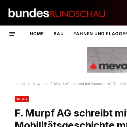
HOME
BAU
FAHNEN UND FLAGGE
Home
»
News
»
F. Murpf AG schreibt mit Wasserstoff-Truck Mo
NEWS
F. Murpf AG schreibt m
Mobilitätsgeschichte m