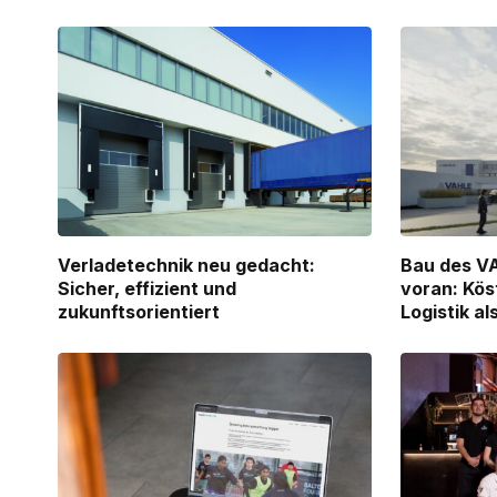
Verladetechnik neu gedacht:
Bau des V
Sicher, effizient und
voran: Kös
zukunftsorientiert
Logistik a