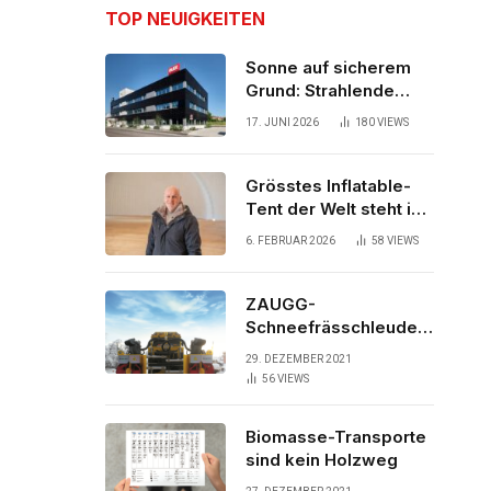
TOP NEUIGKEITEN
Sonne auf sicherem
Grund: Strahlende
Aussichten für neues
17. JUNI 2026
180
VIEWS
Bürogebäude
Grösstes Inflatable-
Tent der Welt steht in
der Schweiz
6. FEBRUAR 2026
58
VIEWS
ZAUGG-
Schneefrässchleuder
ZRR10000M räumt den
29. DEZEMBER 2021
Schnee auf
56
VIEWS
schwedischen Gleisen
Biomasse-Transporte
sind kein Holzweg