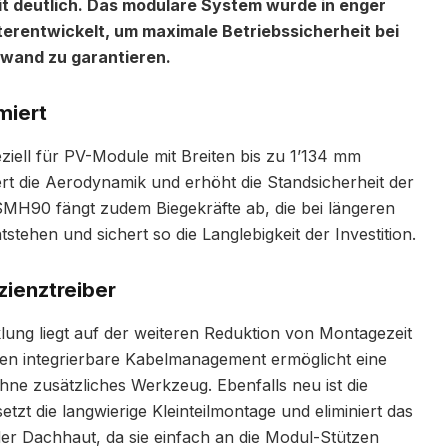
t deutlich. Das modulare System wurde in enger
rentwickelt, um maximale Betriebssicherheit bei
ufwand zu garantieren.
miert
iell für PV-Module mit Breiten bis zu 1’134 mm
ssert die Aerodynamik und erhöht die Standsicherheit der
 SMH90 fängt zudem Biegekräfte ab, die bei längeren
tehen und sichert so die Langlebigkeit der Investition.
zienztreiber
lung liegt auf der weiteren Reduktion von Montagezeit
̈tzen integrierbare Kabelmanagement ermöglicht eine
ne zusätzliches Werkzeug. Ebenfalls neu ist die
zt die langwierige Kleinteilmontage und eliminiert das
er Dachhaut, da sie einfach an die Modul-Stützen