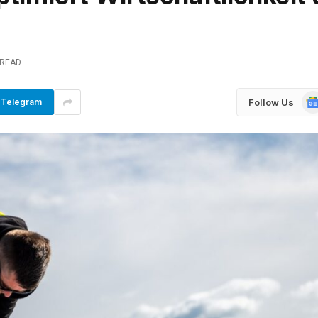
 READ
Go
Follow Us
Telegram
Ne