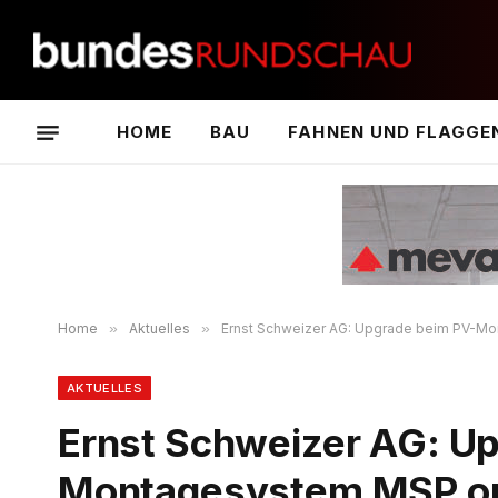
HOME
BAU
FAHNEN UND FLAGGE
Home
»
Aktuelles
»
Ernst Schweizer AG: Upgrade beim PV-Mon
AKTUELLES
Ernst Schweizer AG: U
Montagesystem MSP opti