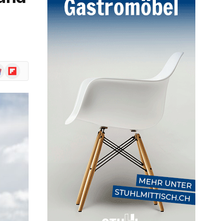
ogle
Flipboard
ws