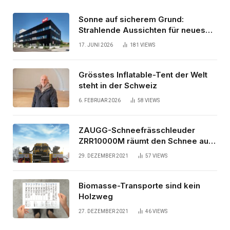
Sonne auf sicherem Grund:
Strahlende Aussichten für neues
Bürogebäude
17. JUNI 2026
181
VIEWS
Grösstes Inflatable-Tent der Welt
steht in der Schweiz
6. FEBRUAR 2026
58
VIEWS
ZAUGG-Schneefrässchleuder
ZRR10000M räumt den Schnee auf
schwedischen Gleisen
29. DEZEMBER 2021
57
VIEWS
Biomasse-Transporte sind kein
Holzweg
27. DEZEMBER 2021
46
VIEWS