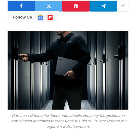
Google
Flipboard
Follow Us
News
Das neue Datacenter bietet individuelle Housing-Möglichkeiten
vom einzeln abschliessbarem Rack bis hin zu Private Rooms mit
eigenem Zutrittssystem.