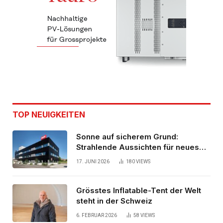
TOP NEUIGKEITEN
Sonne auf sicherem Grund:
Strahlende Aussichten für neues
Bürogebäude
17. JUNI 2026
180
VIEWS
Grösstes Inflatable-Tent der Welt
steht in der Schweiz
6. FEBRUAR 2026
58
VIEWS