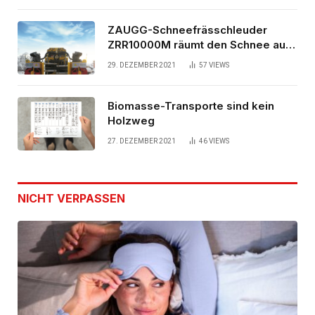
ZAUGG-Schneefrässchleuder
ZRR10000M räumt den Schnee auf
schwedischen Gleisen
29. DEZEMBER 2021
57
VIEWS
Biomasse-Transporte sind kein
Holzweg
27. DEZEMBER 2021
46
VIEWS
NICHT VERPASSEN