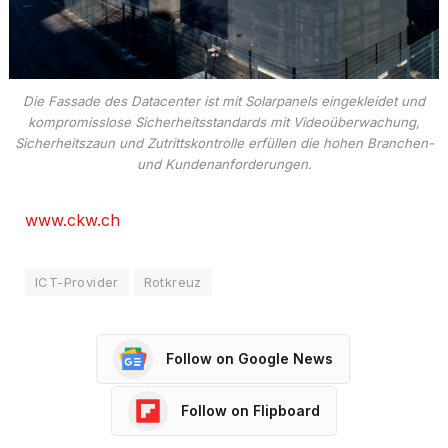
Die Fassade des Datacenter ist mit Solarpanels eingekleidet und
kompromisslose Sicherheitsstandards mit Videoüberwachung,
Sicherheitszaun und Zutrittskontrolle erfüllen die hohen Branchen-
und Kundenanforderungen.
www.ckw.ch
ICT-Provider
Rotkreuz
Follow on Google News
Follow on Flipboard