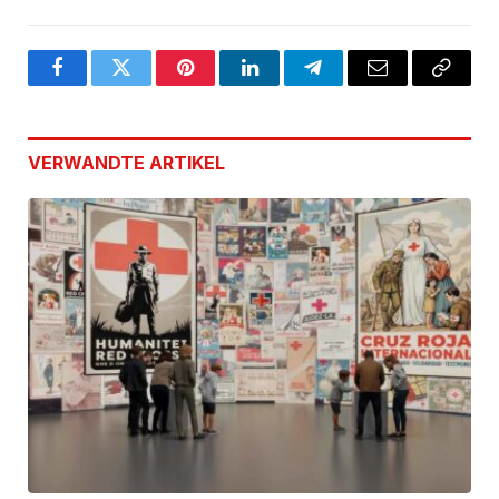
Facebook
Twitter
Pinterest
LinkedIn
Telegram
Email
Copy
Link
VERWANDTE
ARTIKEL