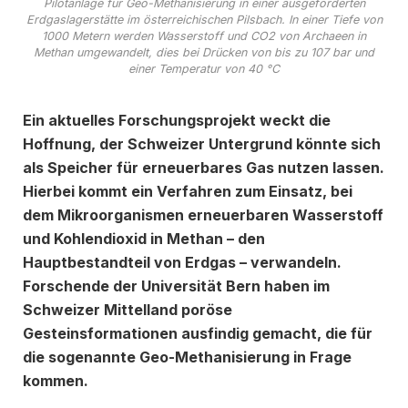
Pilotanlage für Geo-Methanisierung in einer ausgeförderten
Erdgaslagerstätte im österreichischen Pilsbach. In einer Tiefe von
1000 Metern werden Wasserstoff und CO2 von Archaeen in
Methan umgewandelt, dies bei Drücken von bis zu 107 bar und
einer Temperatur von 40 °C
Ein aktuelles Forschungsprojekt weckt die
Hoffnung, der Schweizer Untergrund könnte sich
als Speicher für erneuerbares Gas nutzen lassen.
Hierbei kommt ein Verfahren zum Einsatz, bei
dem Mikroorganismen erneuerbaren Wasserstoff
und Kohlendioxid in Methan – den
Hauptbestandteil von Erdgas – verwandeln.
Forschende der Universität Bern haben im
Schweizer Mittelland poröse
Gesteinsformationen ausfindig gemacht, die für
die sogenannte Geo-Methanisierung in Frage
kommen.