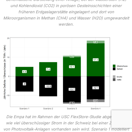
und Kohlendioxid (CO2) in porösen Gesteinsschichten einer
früheren Erdgaslagerstätte eingelagert und dort von
Mikroorganismen in Methan (CH4) und Wasser (H2O) umgewandelt
werden.
Die Empa hat im Rahmen der USC FlexStore-Studie abgeschätzt,
wie viel überschüssiger Strom in der Schweiz bei einer Zunahme
von Photovoltaik-Anlagen vorhanden sein wird. Szenario 1 modelliert