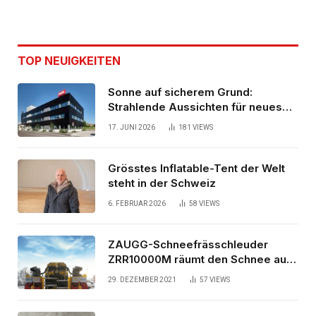
TOP NEUIGKEITEN
Sonne auf sicherem Grund:
Strahlende Aussichten für neues
Bürogebäude
17. JUNI 2026
181
VIEWS
Grösstes Inflatable-Tent der Welt
steht in der Schweiz
6. FEBRUAR 2026
58
VIEWS
ZAUGG-Schneefrässchleuder
ZRR10000M räumt den Schnee auf
schwedischen Gleisen
29. DEZEMBER 2021
57
VIEWS