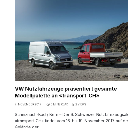
VW Nutzfahrzeuge präsentiert gesamte
Modellpalette an «transport-CH»
7. NOVEMBER 2017
3 MINS READ
2
VIEWS
Schinznach-Bad / Bern – Der 9. Schweizer Nutzfahrzeugsal
«transport-CH» findet vom 16. bis 19. November 2017 auf d
Gelände der…