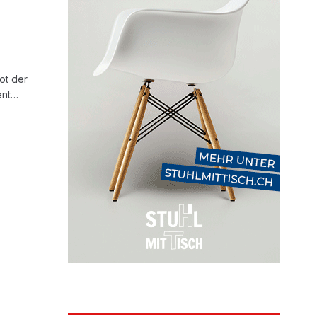
ot der
zent…