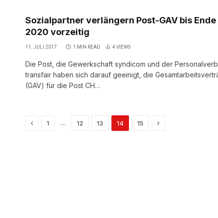
Sozialpartner verlängern Post-GAV bis Ende
2020 vorzeitig
11. JULI 2017
1 MIN READ
4
VIEWS
Die Post, die Gewerkschaft syndicom und der Personalver
transfair haben sich darauf geeinigt, die Gesamtarbeitsvert
(GAV) für die Post CH…
Previous
Next
…
1
12
13
14
15