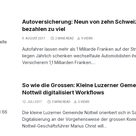
Autoversicherung: Neun von zehn Schwei
bezahlen zu viel
9. AUGUST 2017
2 MINS READ
9
VIEWS
elle
Autofahrer lassen mehr als 1 Milliarde Franken auf der St
liegen Jährlich schenken wechselfaule Automobilisten ih
Versicherern 1,1 Milliarden Franken.…
So wie die Grossen: Kleine Luzerner Gem
Nottwil digitalisiert Workflows
12. JULI 2017
3 MINS READ
3
VIEWS
d 66
Die kleine Luzerner Gemeinde Nottwil orientiert sich in 
Digitalisierung an der Vorgehensweise der grossen Ko
Nottwil-Geschäftsführer Marius Christ will…