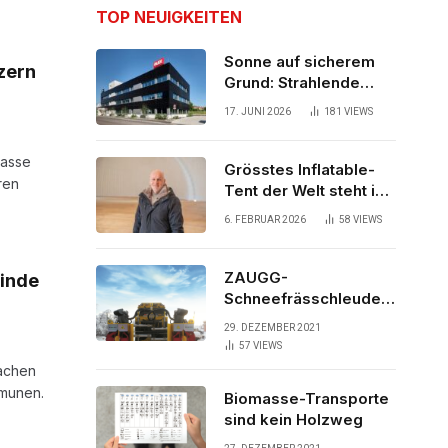
TOP NEUIGKEITEN
Sonne auf sicherem
zern
Grund: Strahlende
Aussichten für neues
17. JUNI 2026
181
VIEWS
Bürogebäude
rasse
Grösstes Inflatable-
ren
Tent der Welt steht in
der Schweiz
6. FEBRUAR 2026
58
VIEWS
ZAUGG-
einde
Schneefrässchleuder
ZRR10000M räumt den
29. DEZEMBER 2021
Schnee auf
57
VIEWS
schwedischen Gleisen
Sachen
mmunen.
Biomasse-Transporte
sind kein Holzweg