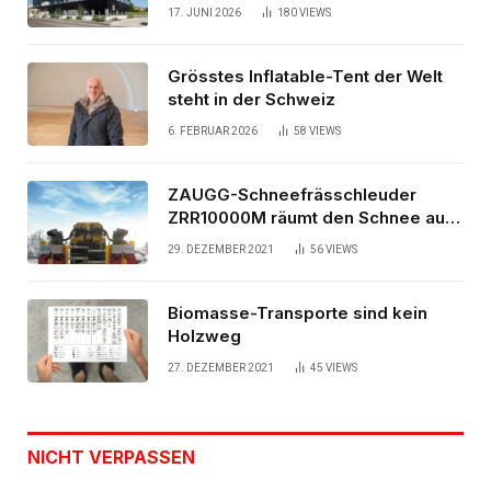
Bürogebäude
17. JUNI 2026
180
VIEWS
Grösstes Inflatable-Tent der Welt
steht in der Schweiz
6. FEBRUAR 2026
58
VIEWS
ZAUGG-Schneefrässchleuder
ZRR10000M räumt den Schnee auf
schwedischen Gleisen
29. DEZEMBER 2021
56
VIEWS
Biomasse-Transporte sind kein
Holzweg
27. DEZEMBER 2021
45
VIEWS
NICHT VERPASSEN