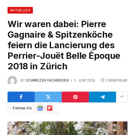
AKTUELLES
Wir waren dabei: Pierre
Gagnaire & Spitzenköche
feiern die Lancierung des
Perrier-Jouët Belle Époque
2018 in Zürich
BY
SCHWEIZER FACHMEDIEN
5. JUNI 2026
2 MINS READ
Google
Flipboard
Follow Us
News