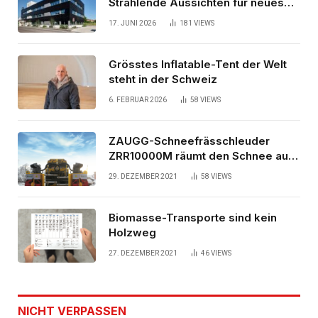
Strahlende Aussichten für neues
Bürogebäude
17. JUNI 2026
181
VIEWS
Grösstes Inflatable-Tent der Welt
steht in der Schweiz
6. FEBRUAR 2026
58
VIEWS
ZAUGG-Schneefrässchleuder
ZRR10000M räumt den Schnee auf
schwedischen Gleisen
29. DEZEMBER 2021
58
VIEWS
Biomasse-Transporte sind kein
Holzweg
27. DEZEMBER 2021
46
VIEWS
NICHT VERPASSEN