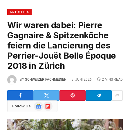
AKTUELLES
Wir waren dabei: Pierre
Gagnaire & Spitzenköche
feiern die Lancierung des
Perrier-Jouët Belle Époque
2018 in Zürich
BY
SCHWEIZER FACHMEDIEN
5. JUNI 2026
2 MINS READ
Google
Flipboard
Follow Us
News