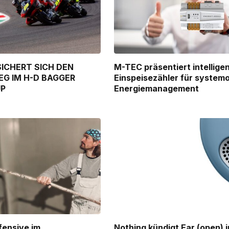
ICHERT SICH DEN
M-TEC präsentiert intellige
EG IM H-D BAGGER
Einspeisezähler für system
UP
Energiemanagement
ffensive im
Nothing kündigt Ear (open) i