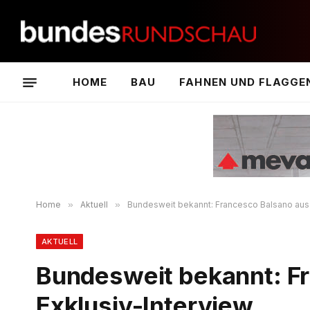
HOME
BAU
FAHNEN UND FLAGGE
Home
»
Aktuell
»
Bundesweit bekannt: Francesco Balsano aus 
AKTUELL
Bundesweit bekannt: Fr
Exklusiv-Interview