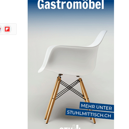
ogle
Flipboard
ws