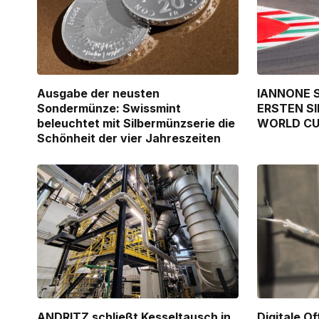
Ausgabe der neusten
IANNONE S
Sondermünze: Swissmint
ERSTEN SI
beleuchtet mit Silbermünzserie die
WORLD C
Schönheit der vier Jahreszeiten
ANDRITZ schließt Kesseltausch in
Digitale O