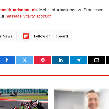
baselrundschau.ch
.
Mehr Informationen zu Francesco
auf
massage-vitality-sport.ch
.
le News
Follow on Flipboard
Facebook
Twitter
Pinterest
LinkedIn
Telegram
Email