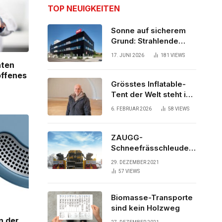
TOP NEUIGKEITEN
Sonne auf sicherem
Grund: Strahlende
Aussichten für neues
17. JUNI 2026
181
VIEWS
Bürogebäude
nten
offenes
Grösstes Inflatable-
Tent der Welt steht in
der Schweiz
6. FEBRUAR 2026
58
VIEWS
ZAUGG-
Schneefrässchleuder
ZRR10000M räumt den
29. DEZEMBER 2021
Schnee auf
57
VIEWS
schwedischen Gleisen
Biomasse-Transporte
sind kein Holzweg
n der